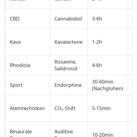
E
E
CBD
Cannabidiol
3‑6h
H
B
Kava
Kavalactone
1‑2h
R
Rosavine,
S
Rhodiola
4‑6h
Salidrosid
E
30‑60min
R
Sport
Endorphine
(Nachglühen)
K
S
Atemtechniken
CO₂‑Shift
5‑15min
E
Binaurale
Auditive
E
10‑20min