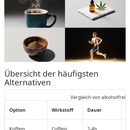
Übersicht der häufigsten
Alternativen
Vergleich von alkoholfrei
Option
Wirkstoff
Dauer
T
W
Koffein
Coffein
2‑4h