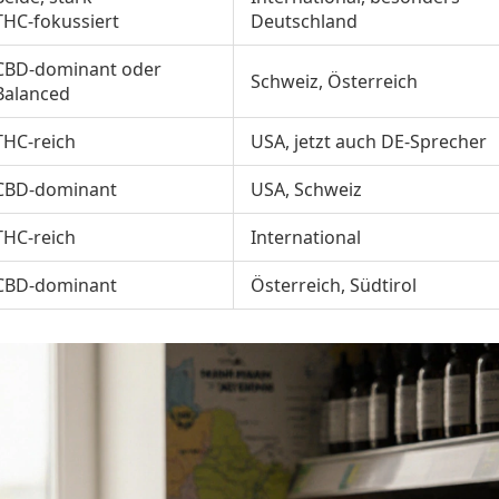
THC‑fokussiert
Deutschland
CBD‑dominant oder
Schweiz, Österreich
Balanced
THC‑reich
USA, jetzt auch DE‑Sprecher
CBD‑dominant
USA, Schweiz
THC‑reich
International
CBD‑dominant
Österreich, Südtirol