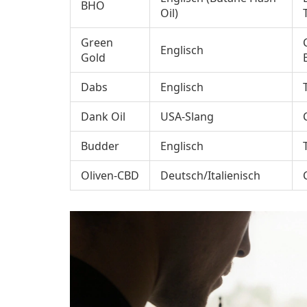
BHO
Oil)
Green
Englisch
Gold
Dabs
Englisch
Dank Oil
USA‑Slang
Budder
Englisch
Oliven‑CBD
Deutsch/Italienisch