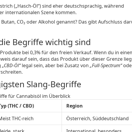
estrich („Hasch‑Öl“) sind eher deutschsprachig, während
r internationalen Szene kommen.
 Butan, CO₂ oder Alkohol genannt? Das gibt Aufschluss dar
die Begriffe wichtig sind
e Produkte bei 0,3% für den freien Verkauf. Wenn du in eine
nweis darauf sein, dass das Produkt über dieser Grenze lie
g
„CBD‑Öl“
legal sein, aber bei Zusatz von
„Full‑Spectrum“
ode
schreiten.
igsten Slang‑Begriffe
iffe für Cannabisöl im Überblick
Typ (THC / CBD)
Region
Meist THC‑reich
Österreich, Süddeutschland
Beide, stark
International, besonders