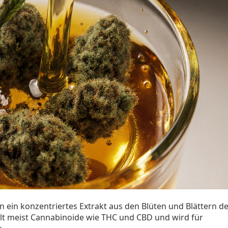
n ein
konzentriertes Extrakt aus den Blüten und Blättern d
ält meist Cannabinoide wie THC und CBD und wird für