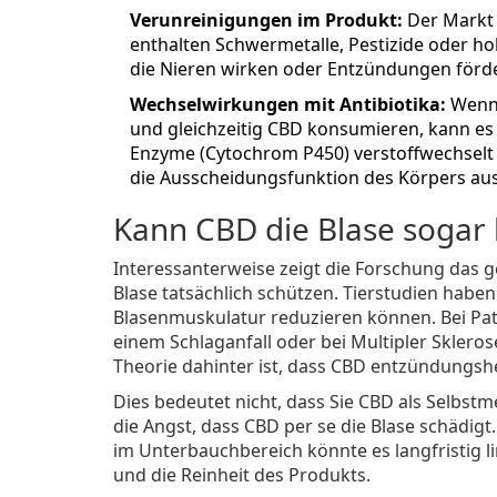
Verunreinigungen im Produkt:
Der Markt f
enthalten Schwermetalle, Pestizide oder h
die Nieren wirken oder Entzündungen förd
Wechselwirkungen mit Antibiotika:
Wenn 
und gleichzeitig CBD konsumieren, kann e
Enzyme (Cytochrom P450) verstoffwechselt w
die Ausscheidungsfunktion des Körpers au
Kann CBD die Blase sogar 
Interessanterweise zeigt die Forschung das 
Blase tatsächlich schützen. Tierstudien haben
Blasenmuskulatur reduzieren können. Bei Pat
einem Schlaganfall oder bei Multipler Sklero
Theorie dahinter ist, dass CBD entzündungs
Dies bedeutet nicht, dass Sie CBD als Selbstm
die Angst, dass CBD per se die Blase schädig
im Unterbauchbereich könnte es langfristig li
und die Reinheit des Produkts.