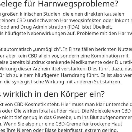
 Belege für Harnwegsprobleme?
ne großen klinischen Studien, die einen direkten kausalen
einem CBD und schweren Harnwegsinfekten oder Inkonti
od and Drug Administration (FDA) listet Übelkeit,
als häufigste Nebenwirkungen auf. Probleme mit den Har
t automatisch „unmöglich“. In Einzelfällen berichten Nutze
er aber kein CBD allein vor, sondern eine Kombination mit
ise bereits blutdrucksenkende Medikamente oder Diureti
rkung dieser Arzneimittel verstärken. Dies führt dazu, das
ürlich zu einem häufigeren Harndrang führt. Es ist also we
ern die synergistische Wirkung mit anderen Substanzen.
 wirklich in den Körper ein?
t von CBD-Kosmetik steht. Hier muss man klar unterschei
der Öle wirken lokal auf der Haut. Die Moleküle von CBD 
 nicht tief genug in das Gewebe, um ins Blut aufgenomme
n. Wenn Sie also nur eine CBD-Creme für trockene Haut
ies Ihre Nieren oder Blase beeinflusst, extrem gering.