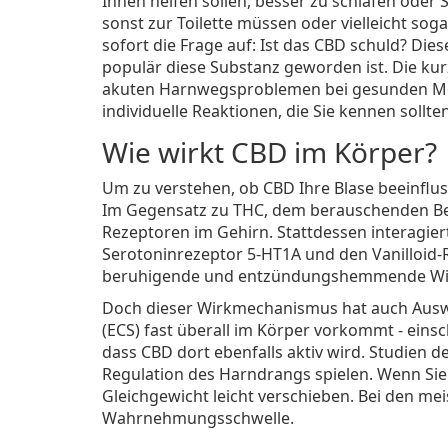
Ihnen helfen sollen, besser zu schlafen oder 
sonst zur Toilette müssen oder vielleicht so
sofort die Frage auf: Ist das CBD schuld? Di
populär diese Substanz geworden ist. Die kurz
akuten Harnwegsproblemen bei gesunden Me
individuelle Reaktionen, die Sie kennen sollt
Wie wirkt CBD im Körper?
Um zu verstehen, ob CBD Ihre Blase beeinflus
Im Gegensatz zu THC, dem berauschenden Best
Rezeptoren im Gehirn. Stattdessen interagie
Serotoninrezeptor 5-HT1A und den Vanilloid-R
beruhigende und entzündungshemmende Wirku
Doch dieser Wirkmechanismus hat auch Ausw
(ECS) fast überall im Körper vorkommt - einsch
dass CBD dort ebenfalls aktiv wird. Studien d
Regulation des Harndrangs spielen. Wenn Sie
Gleichgewicht leicht verschieben. Bei den me
Wahrnehmungsschwelle.