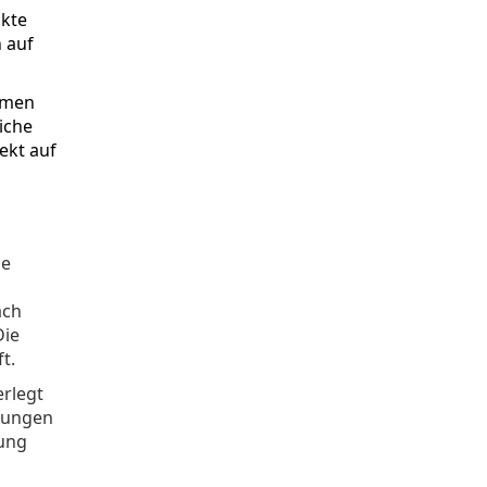
ukte
 auf
hmen
iche
ekt auf
ie
ach
Die
t.
erlegt
ndungen
rung