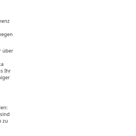
nenz
nwegen
r über
ka
s Ihr
niger
den:
sind
n zu