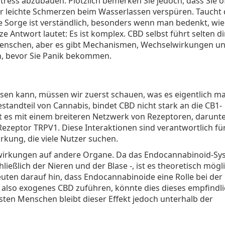
Stress abzubauen. Plötzlich bemerken Sie jedoch, dass Sie öf
gar leichte Schmerzen beim Wasserlassen verspüren. Taucht
ese Sorge ist verständlich, besonders wenn man bedenkt, wie
e Antwort lautet: Es ist komplex. CBD selbst führt selten di
nschen, aber es gibt Mechanismen, Wechselwirkungen u
en, bevor Sie Panik bekommen.
sen kann, müssen wir zuerst schauen, was es eigentlich ma
andteil von Cannabis, bindet CBD nicht stark an die CB1-
rt es mit einem breiteren Netzwerk von Rezeptoren, darunt
ezeptor TRPV1. Diese Interaktionen sind verantwortlich für
ng, die viele Nutzer suchen.
irkungen auf andere Organe. Da das Endocannabinoid-Sy
ließlich der Nieren und der Blase -, ist es theoretisch mögli
euten darauf hin, dass Endocannabinoide eine Rolle bei der
 also exogenes CBD zuführen, könnte dies dieses empfindl
isten Menschen bleibt dieser Effekt jedoch unterhalb der