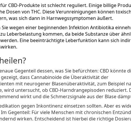
ür CBD-Produkte ist schlecht reguliert. Einige billige Prod
ohe Dosen von THC. Diese Verunreinigungen können toxisch
ern, was sich dann in Harnwegssymptomen äußert.
Sie wegen einer beginnenden Infektion Antibiotika einne
s zu Leberbelastung kommen, da beide Substanze über ähnl
erden. Eine beeinträchtigte Leberfunktion kann sich indir
swirken.
heilen?
genaue Gegenteil dessen, was Sie befürchten: CBD könnte d
 gezeigt, dass Cannabinoide die Überaktivität der
ienten mit neurogener Blasenüberaktivität, zum Beispiel n
se, wird untersucht, ob CBD-Harndrangepisoden reduziert. 
hemmend wirkt und die Schmerzsignale aus der Blase dämpf
edikation gegen Inkontinenz einsetzen sollten. Aber es wid
t. Im Gegenteil: Für viele Menschen mit chronischen Entzü
ndernd wirken. Entscheidend ist hierbei die richtige Dosie