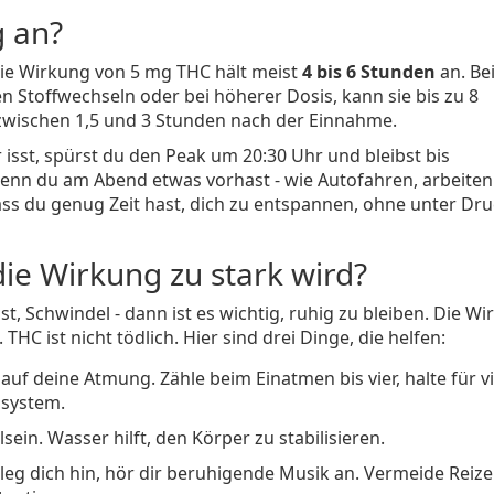
g an?
 Die Wirkung von 5 mg THC hält meist
4 bis 6 Stunden
an. Be
toffwechseln oder bei höherer Dosis, kann sie bis zu 8
zwischen 1,5 und 3 Stunden nach der Einnahme.
isst, spürst du den Peak um 20:30 Uhr und bleibst bis
 wenn du am Abend etwas vorhast - wie Autofahren, arbeite
ss du genug Zeit hast, dich zu entspannen, ohne unter Dru
ie Wirkung zu stark wird?
t, Schwindel - dann ist es wichtig, ruhig zu bleiben. Die W
HC ist nicht tödlich. Hier sind drei Dinge, die helfen:
auf deine Atmung. Zähle beim Einatmen bis vier, halte für vi
nsystem.
ein. Wasser hilft, den Körper zu stabilisieren.
 leg dich hin, hör dir beruhigende Musik an. Vermeide Reize