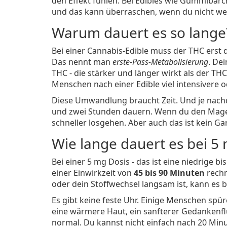
den Effekt fühlen. Bei Edibles wie Gummibärc
und das kann überraschen, wenn du nicht wei
Warum dauert es so lange
Bei einer Cannabis-Edible muss der THC erst 
Das nennt man
erste-Pass-Metabolisierung
. De
THC - die stärker und länger wirkt als der T
Menschen nach einer Edible viel intensivere 
Diese Umwandlung braucht Zeit. Und je nachd
und zwei Stunden dauern. Wenn du den Magen 
schneller losgehen. Aber auch das ist kein Ga
Wie lange dauert es bei 5
Bei einer 5 mg Dosis - das ist eine niedrige 
einer Einwirkzeit von
45 bis 90 Minuten
rechn
oder dein Stoffwechsel langsam ist, kann es 
Es gibt keine feste Uhr. Einige Menschen spüre
eine wärmere Haut, ein sanfterer Gedankenflu
normal. Du kannst nicht einfach nach 20 Minu