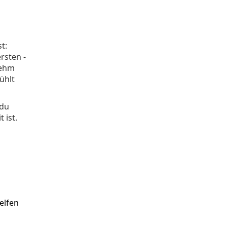
t:
rsten -
nehm
ühlt
 du
 ist.
u
elfen