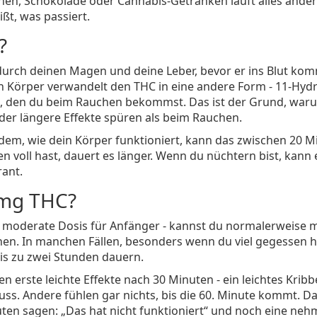
hen, Schokolade oder Cannabis-Getränken läuft alles ander
ßt, was passiert.
?
durch deinen Magen und deine Leber, bevor er ins Blut kom
in Körper verwandelt den THC in eine andere Form - 11-Hyd
HC, den du beim Rauchen bekommst. Das ist der Grund, waru
oder längere Effekte spüren als beim Rauchen.
em, wie dein Körper funktioniert, kann das zwischen 20 M
voll hast, dauert es länger. Wenn du nüchtern bist, kann 
rant.
 mg THC?
bis moderate Dosis für Anfänger - kannst du normalerweise m
en. In manchen Fällen, besonders wenn du viel gegessen h
bis zu zwei Stunden dauern.
n erste leichte Effekte nach 30 Minuten - ein leichtes Kribb
ss. Andere fühlen gar nichts, bis die 60. Minute kommt. Da
ten sagen: „Das hat nicht funktioniert“ und noch eine neh