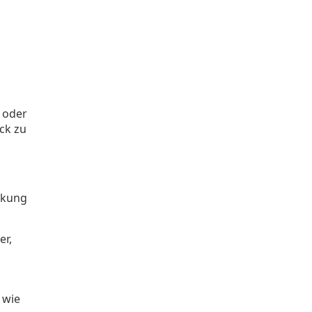
i
n oder
ck zu
irkung
er,
 wie