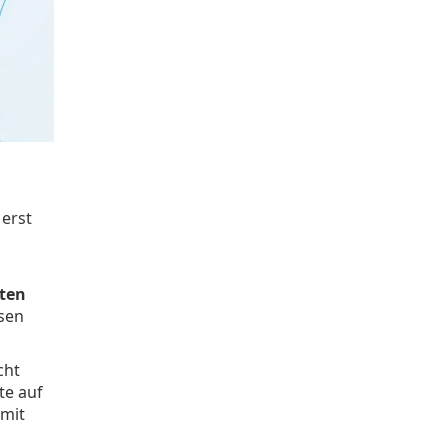
 erst
uten
ssen
cht
te auf
 mit