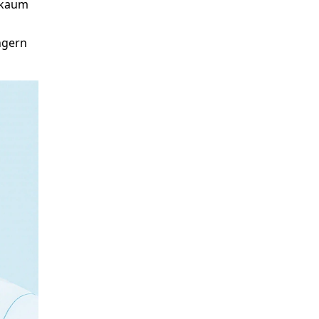
t kaum
ngern