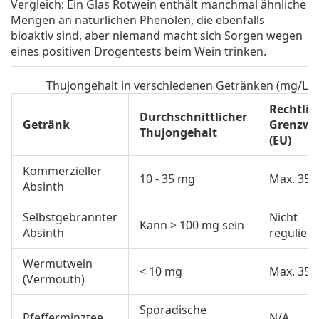
Vergleich: Ein Glas Rotwein enthält manchmal ähnliche
Mengen an natürlichen Phenolen, die ebenfalls
bioaktiv sind, aber niemand macht sich Sorgen wegen
eines positiven Drogentests beim Wein trinken.
Thujongehalt in verschiedenen Getränken (mg/Lite
Rechtlic
Durchschnittlicher
Getränk
Grenzwe
Thujongehalt
(EU)
Kommerzieller
10 - 35 mg
Max. 35 
Absinth
Selbstgebrannter
Nicht
Kann > 100 mg sein
Absinth
reguliert/
Wermutwein
< 10 mg
Max. 35 
(Vermouth)
Sporadische
Pfefferminztee
N/A