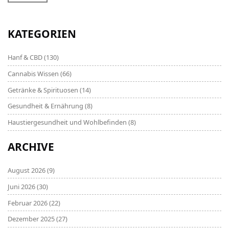
und nach einem Weg suchen, diese zu verbessern,
dann werden diese Informationen für Sie sehr hilfreich
sein.
KATEGORIEN
Hanf & CBD
(130)
Cannabis Wissen
(66)
Getränke & Spirituosen
(14)
Gesundheit & Ernährung
(8)
Haustiergesundheit und Wohlbefinden
(8)
ARCHIVE
August 2026
(9)
Juni 2026
(30)
Februar 2026
(22)
Dezember 2025
(27)