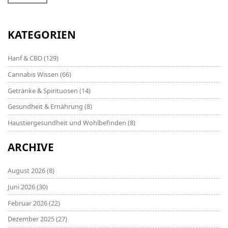
comprehensive outlook on this intriguing product,
helping readers make well-informed decisions.
KATEGORIEN
Hanf & CBD
(129)
Cannabis Wissen
(66)
Getränke & Spirituosen
(14)
Gesundheit & Ernährung
(8)
Haustiergesundheit und Wohlbefinden
(8)
ARCHIVE
August 2026
(8)
Juni 2026
(30)
Februar 2026
(22)
Dezember 2025
(27)