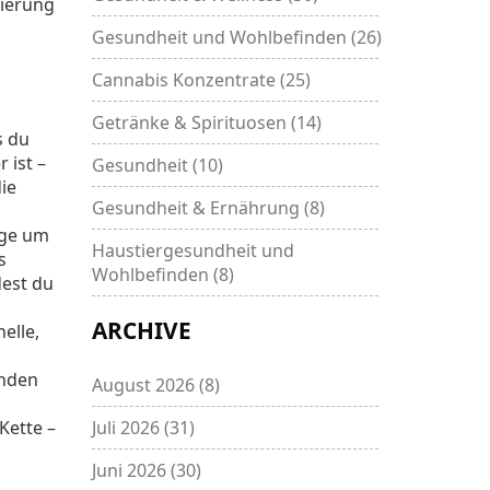
sierung
Gesundheit und Wohlbefinden
(26)
Cannabis Konzentrate
(25)
Getränke & Spirituosen
(14)
s du
 ist –
Gesundheit
(10)
ie
Gesundheit & Ernährung
(8)
nge um
Haustiergesundheit und
s
Wohlbefinden
(8)
dest du
ARCHIVE
elle,
enden
August 2026
(8)
Kette –
Juli 2026
(31)
Juni 2026
(30)