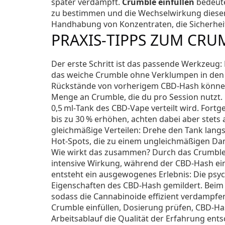
später verdampft.
Crumble einfüllen
bedeute
zu bestimmen und die Wechselwirkung dieser 
Handhabung von Konzentraten, die Sicherheit
PRAXIS‑TIPPS ZUM CRU
Der erste Schritt ist das passende Werkzeug: 
das weiche Crumble ohne Verklumpen in den T
Rückstände von vorherigem CBD‑Hash können
Menge an Crumble, die du pro Session nutzt
.
0,5 ml‑Tank des CBD‑Vape verteilt wird. For
bis zu 30 % erhöhen, achten dabei aber stets a
gleichmäßige Verteilen: Drehe den Tank langs
Hot‑Spots, die zu einem ungleichmäßigen Da
Wie wirkt das zusammen? Durch das
Crumbl
intensive Wirkung, während der
CBD‑Hash
ei
entsteht ein ausgewogenes Erlebnis: Die ps
Eigenschaften des CBD‑Hash gemildert. Bei
sodass die Cannabinoide effizient verdampf
Crumble einfüllen, Dosierung prüfen, CBD‑Ha
Arbeitsablauf die Qualität der Erfahrung ents