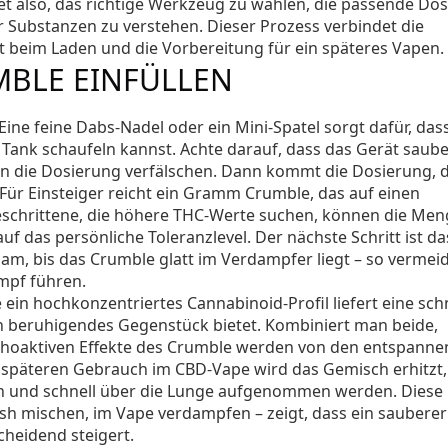
t also, das richtige Werkzeug zu wählen, die passende Do
Substanzen zu verstehen. Dieser Prozess verbindet die
 beim Laden und die Vorbereitung für ein späteres Vapen.
MBLE EINFÜLLEN
Eine feine Dabs‑Nadel oder ein Mini‑Spatel sorgt dafür, das
ank schaufeln kannst. Achte darauf, dass das Gerät sauber
 die Dosierung verfälschen. Dann kommt die
Dosierung
,
d
 Für Einsteiger reicht ein Gramm Crumble, das auf einen
tgeschrittene, die höhere THC‑Werte suchen, können die Me
uf das persönliche Toleranzlevel. Der nächste Schritt ist da
am, bis das Crumble glatt im Verdampfer liegt – so vermei
mpf führen.
e
ein hochkonzentriertes Cannabinoid‑Profil liefert
eine schn
n beruhigendes Gegenstück bietet
. Kombiniert man beide,
ychoaktiven Effekte des Crumble werden von den entspann
m späteren Gebrauch im
CBD‑Vape
wird das Gemisch erhitzt,
en und schnell über die Lunge aufgenommen werden. Diese 
sh mischen, im Vape verdampfen – zeigt, dass ein sauberer
cheidend steigert.