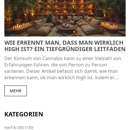
WIE ERKENNT MAN, DASS MAN WIRKLICH
HIGH IST? EIN TIEFGRÜNDIGER LEITFADEN
Der Konsum von Cannabis kann zu einer Vielzahl von
Erfahrungen führen, die von Person zu Person
variieren. Dieser Artikel befasst sich damit, wie man
erkennen kann, ob man wirklich high ist, indem er
sowohl die körperlichen als auch die geistigen
Anzeichen untersucht, die darauf hindeuten. Zudem
MEHR
werden interessante Fakten über Cannabis und dessen
Wirkung auf den menschlichen Körper eingeführt und
nützliche Tipps zum verantwortungsvollen Umgang
KATEGORIEN
mit dieser Erfahrung gegeben.
Hanf & CBD
(130)