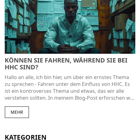
KÖNNEN SIE FAHREN, WÄHREND SIE BEI
HHC SIND?
Hallo an alle, ich bin hier, um über ein ernstes Thema
zu sprechen - Fahren unter dem Einfluss von HHC. Es
ist ein kontroverses Thema und etwas, das wir alle
verstehen sollten. In meinem Blog-Post erforschen wir
das Thema, ob man unter dem Einfluss von HHC sicher
fahren kann oder nicht. Außerdem werden wir uns mit
MEHR
den gesetzlichen Aspekten und Maßnahmen für die
Verkehrssicherheit beschäftigen. Seid dabei, um mehr
zu erfahren!
KATEGORIEN