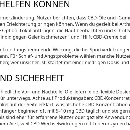
 HELFEN KÖNNEN
chmerzlinderung. Nutzer berichten, dass CBD-Öle und -Gum
Erleichterung bringen können. Wenn du gezielt bei Arthr
he Option: Lokal auftragen, die Haut beobachten und schritt
abinoid gegen Gelenkschmerzen" und "Hilft CBD-Creme bei
.
 entzündungshemmende Wirkung, die bei Sportverletzunge
ann. Für Schlaf- und Angstprobleme wählen manche Nutze
n; wer unsicher ist, startet mit einer niedrigen Dosis und 
ND SICHERHEIT
dliche Vor- und Nachteile. Öle liefern eine flexible Dosie
 für unterwegs. Achte auf Produktangaben: CBD-Konzentrat
tikel auf der Seite erklärt, was als hohe CBD-Konzentration g
Anfänger beginnen oft mit 5–10 mg CBD täglich und steigern
s sind eher für erfahrene Nutzer oder gezielte Anwendun
nem Arzt, weil CBD Wechselwirkungen mit Leberenzymen 