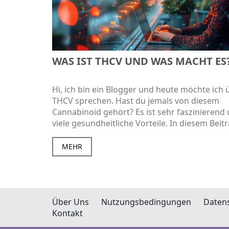
WAS IST THCV UND WAS MACHT ES
Hi, ich bin ein Blogger und heute möchte ich 
THCV sprechen. Hast du jemals von diesem
Cannabinoid gehört? Es ist sehr faszinierend
viele gesundheitliche Vorteile. In diesem Beit
erfährst du, was THCV ist und was es im Körp
macht. Also bleib dran, wenn du neugierig auf
MEHR
Wunder der Cannabinoide bist.
Über Uns
Nutzungsbedingungen
Datens
Kontakt