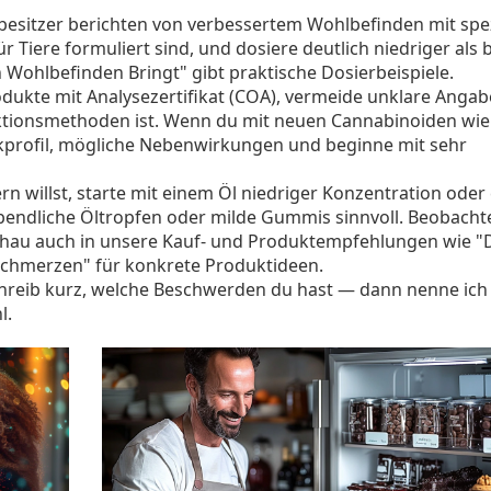
besitzer berichten von verbessertem Wohlbefinden mit spez
r Tiere formuliert sind, und dosiere deutlich niedriger als
Wohlbefinden Bringt" gibt praktische Dosierbeispiele.
rodukte mit Analysezertifikat (COA), vermeide unklare Anga
raktionsmethoden ist. Wenn du mit neuen Cannabinoiden wi
kprofil, mögliche Nebenwirkungen und beginne mit sehr
willst, starte mit einem Öl niedriger Konzentration oder 
bendliche Öltropfen oder milde Gummis sinnvoll. Beobacht
hau auch in unsere Kauf- und Produktempfehlungen wie "
hmerzen" für konkrete Produktideen.
chreib kurz, welche Beschwerden du hast — dann nenne ich 
l.