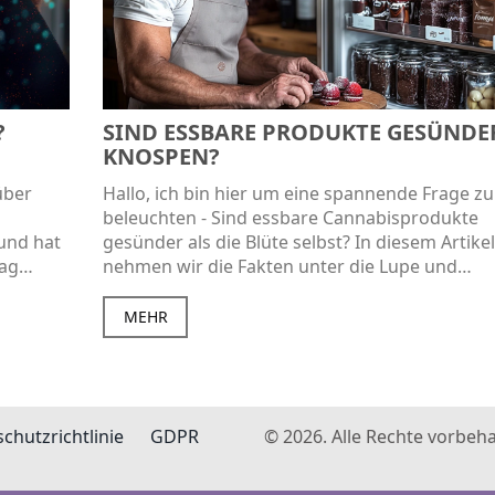
?
SIND ESSBARE PRODUKTE GESÜNDE
KNOSPEN?
über
Hallo, ich bin hier um eine spannende Frage zu
beleuchten - Sind essbare Cannabisprodukte
 und hat
gesünder als die Blüte selbst? In diesem Artikel
rag
nehmen wir die Fakten unter die Lupe und
er
vergleichen die Vor- und Nachteile beider
 die
Konsumformen. Wir schauen uns an, wie sie a
MEHR
Körper wirken, welche gesundheitlichen Vorteil
bieten könnten und welche Risiken sie mit sich
bringen könnten. Lassen Sie uns gemeinsam in
faszinierende Welt eintauchen und eine inform
chutzrichtlinie
GDPR
© 2026. Alle Rechte vorbeha
Entscheidung treffen.