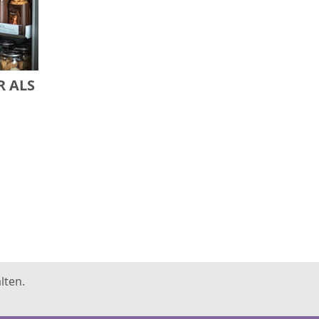
R ALS
uf den
e sie
 diese
ierte
lten.