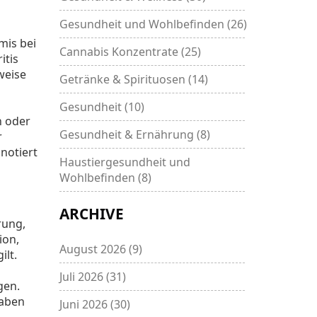
Gesundheit und Wohlbefinden
(26)
mis bei
Cannabis Konzentrate
(25)
itis
weise
Getränke & Spirituosen
(14)
Gesundheit
(10)
n oder
Gesundheit & Ernährung
(8)
r
notiert
Haustiergesundheit und
Wohlbefinden
(8)
ARCHIVE
rung,
ion,
August 2026
(9)
ilt.
Juli 2026
(31)
gen.
haben
Juni 2026
(30)