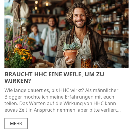
BRAUCHT HHC EINE WEILE, UM ZU
WIRKEN?
Wie lange dauert es, bis HHC wirkt? Als männlicher
Blogger möchte ich meine Erfahrungen mit euch
teilen. Das Warten auf die Wirkung von HHC kann
etwas Zeit in Anspruch nehmen, aber bitte verliert
nicht die Geduld. Ihr müsst es als Prozess verstehen
und euch daran erinnern, dass gute Dinge manchmal
MEHR
Zeit brauchen. Wir werden uns auf dieser spannenden