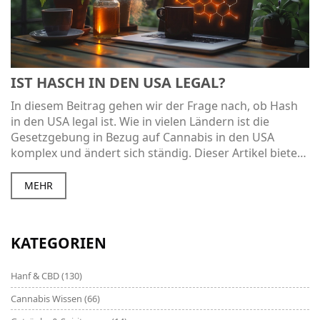
IST HASCH IN DEN USA LEGAL?
In diesem Beitrag gehen wir der Frage nach, ob Hash
in den USA legal ist. Wie in vielen Ländern ist die
Gesetzgebung in Bezug auf Cannabis in den USA
komplex und ändert sich ständig. Dieser Artikel bietet
einen detaillierten Einblick in das Thema, basierend auf
meiner persönlichen Reise durch diesen komplizierten
MEHR
Bereich des Rechts. Lasst uns gemeinsam mehr über
die aktuelle Situation und zukünftige Aussichten dieser
umstrittenen Substanz herausfinden.
KATEGORIEN
Hanf & CBD
(130)
Cannabis Wissen
(66)