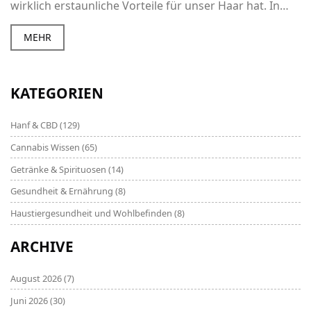
wirklich erstaunliche Vorteile für unser Haar hat. In
diesem Artikel werden wir näher auf das Thema
eingehen und diskutieren, wie Hanf zur Verbesserung
MEHR
der Haargesundheit beitragen kann. Lesen Sie weiter,
um mehr über natürliche Haarpflegemittel zu erfahren
und vielleicht eine Lösung für Ihr Problem mit dünner
KATEGORIEN
werdendem Haar zu finden.
Hanf & CBD
(129)
Cannabis Wissen
(65)
Getränke & Spirituosen
(14)
Gesundheit & Ernährung
(8)
Haustiergesundheit und Wohlbefinden
(8)
ARCHIVE
August 2026
(7)
Juni 2026
(30)