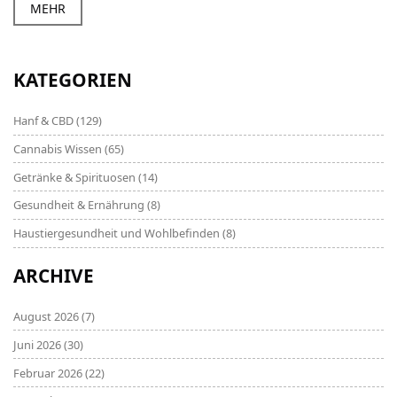
Überblick über den aktuellen Forschungsstand,
MEHR
umfassende Tipps zur Schadensminimierung und
Methoden zur Unterstützung der Lungenheilung.
KATEGORIEN
Hanf & CBD
(129)
Cannabis Wissen
(65)
Getränke & Spirituosen
(14)
Gesundheit & Ernährung
(8)
Haustiergesundheit und Wohlbefinden
(8)
ARCHIVE
August 2026
(7)
Juni 2026
(30)
Februar 2026
(22)