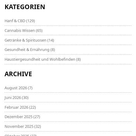
auch in den Artikel ein. Stellt eure Fragen in den
KATEGORIEN
Kommentaren, ich freue mich auf den Austausch mit
euch!
Hanf & CBD
(129)
Cannabis Wissen
(65)
Getränke & Spirituosen
(14)
Gesundheit & Ernährung
(8)
Haustiergesundheit und Wohlbefinden
(8)
ARCHIVE
August 2026
(7)
Juni 2026
(30)
Februar 2026
(22)
Dezember 2025
(27)
November 2025
(32)
Oktober 2025
(27)