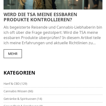
WIRD DIE TSA MEINE ESSBAREN
PRODUKTE KONTROLLIEREN?
Als begeisterte Reisende und Cannabis-Liebhaberin bin
ich oft über die Frage gestolpert: Wird die TSA meine
essbaren Produkte überprüfen? In diesem Artikel teile
ich meine Erfahrungen und aktuelle Richtlinien zu
diesem Thema. Entdecken Sie, wie streng die TSA
Kontrollen sind und ob sie auf essbare
MEHR
Cannabisprodukte abzielen. Es ist immer besser, gut
informiert zu sein, wenn es um Flughafensicherheit
und Reisebeschränkungen geht. Begleiten Sie mich auf
KATEGORIEN
dieser Reise zur Klärung dieser Frage!
Hanf & CBD
(129)
Cannabis Wissen
(66)
Getränke & Spirituosen
(14)