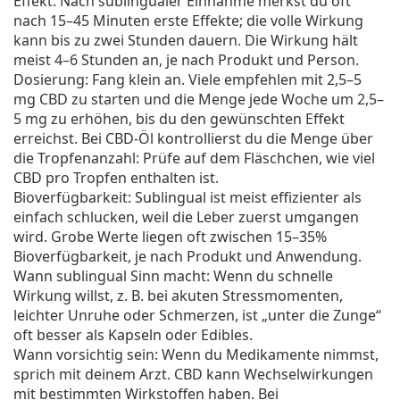
Effekt: Nach sublingualer Einnahme merkst du oft
nach 15–45 Minuten erste Effekte; die volle Wirkung
kann bis zu zwei Stunden dauern. Die Wirkung hält
meist 4–6 Stunden an, je nach Produkt und Person.
Dosierung: Fang klein an. Viele empfehlen mit 2,5–5
mg CBD zu starten und die Menge jede Woche um 2,5–
5 mg zu erhöhen, bis du den gewünschten Effekt
erreichst. Bei CBD-Öl kontrollierst du die Menge über
die Tropfenanzahl: Prüfe auf dem Fläschchen, wie viel
CBD pro Tropfen enthalten ist.
Bioverfügbarkeit: Sublingual ist meist effizienter als
einfach schlucken, weil die Leber zuerst umgangen
wird. Grobe Werte liegen oft zwischen 15–35%
Bioverfügbarkeit, je nach Produkt und Anwendung.
Wann sublingual Sinn macht: Wenn du schnelle
Wirkung willst, z. B. bei akuten Stressmomenten,
leichter Unruhe oder Schmerzen, ist „unter die Zunge“
oft besser als Kapseln oder Edibles.
Wann vorsichtig sein: Wenn du Medikamente nimmst,
sprich mit deinem Arzt. CBD kann Wechselwirkungen
mit bestimmten Wirkstoffen haben. Bei