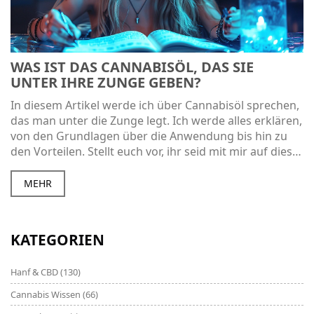
WAS IST DAS CANNABISÖL, DAS SIE
UNTER IHRE ZUNGE GEBEN?
In diesem Artikel werde ich über Cannabisöl sprechen,
das man unter die Zunge legt. Ich werde alles erklären,
von den Grundlagen über die Anwendung bis hin zu
den Vorteilen. Stellt euch vor, ihr seid mit mir auf dieser
Entdeckungsreise und lasst uns gemeinsam mehr
über dieses faszinierende Thema erfahren!
MEHR
Gemeinsam lernen wir, wie Cannabisöl uns in unserem
täglichen Leben helfen kann. Freut euch auf eine
fesselnde und informative Lektüre!
KATEGORIEN
Hanf & CBD
(130)
Cannabis Wissen
(66)