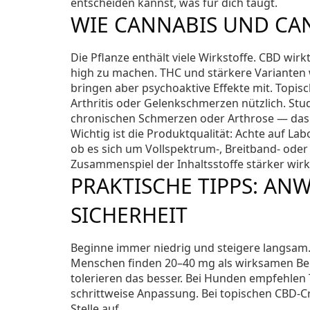
entscheiden kannst, was für dich taugt.
WIE CANNABIS UND CA
Die Pflanze enthält viele Wirkstoffe. CBD 
high zu machen. THC und stärkere Varianten
bringen aber psychoaktive Effekte mit. Topis
Arthritis oder Gelenkschmerzen nützlich. St
chronischen Schmerzen oder Arthrose — das he
Wichtig ist die Produktqualität: Achte auf L
ob es sich um Vollspektrum-, Breitband- oder
Zusammenspiel der Inhaltsstoffe stärker wirk
PRAKTISCHE TIPPS: A
SICHERHEIT
Beginne immer niedrig und steigere langsam. 
Menschen finden 20–40 mg als wirksamen Ber
tolerieren das besser. Bei Hunden empfehlen
schrittweise Anpassung. Bei topischen CBD-C
Stelle auf.