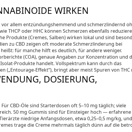
NNABINOIDE WIRKEN
wirkt vor allem entzündungshemmend und schmerzlindernd o
 wie THCP oder HHC können Schmerzen ebenfalls reduziere
che Produkte (Cremes, Salben) wirken lokal und sind besond
udien zu CBD zeigen oft moderate Schmerzlinderung bei
ißt: für manche hilft es deutlich, für andere weniger.
aborberichte (COA), genaue Angaben zur Konzentration und d
 Isolat-Produkte handelt. Vollspektrum kann durch das
en („Entourage-Effekt“), bringt aber meist Spuren von THC 
NWENDUNG, DOSIERUNG,
Für CBD-Öle sind Starterdosen oft 5–10 mg täglich; viele
eich. 50 mg Gummis sind für Einsteiger hoch — erfahrene
 Tierärzte niedrige Anfangsdosen, etwa 0,25–0,5 mg/kg, un
remes trage die Creme mehrmals täglich dünn auf die betr