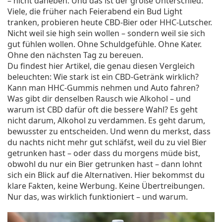
– nicht daneben. Und das ist der große Unterschied.
Viele, die früher nach Feierabend ein Bud Light
tranken, probieren heute CBD-Bier oder HHC-Lutscher.
Nicht weil sie high sein wollen – sondern weil sie sich
gut fühlen wollen. Ohne Schuldgefühle. Ohne Kater.
Ohne den nächsten Tag zu bereuen.
Du findest hier Artikel, die genau diesen Vergleich
beleuchten: Wie stark ist ein CBD-Getränk wirklich?
Kann man HHC-Gummis nehmen und Auto fahren?
Was gibt dir denselben Rausch wie Alkohol – und
warum ist CBD dafür oft die bessere Wahl? Es geht
nicht darum, Alkohol zu verdammen. Es geht darum,
bewusster zu entscheiden. Und wenn du merkst, dass
du nachts nicht mehr gut schläfst, weil du zu viel Bier
getrunken hast – oder dass du morgens müde bist,
obwohl du nur ein Bier getrunken hast – dann lohnt
sich ein Blick auf die Alternativen. Hier bekommst du
klare Fakten, keine Werbung. Keine Übertreibungen.
Nur das, was wirklich funktioniert – und warum.