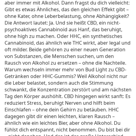
aber immer mit Alkohol.
Dann fragst du dich vielleicht:
Gibt es etwas Ähnliches, das den gleichen Effekt gibt –
ohne Kater, ohne Leberbelastung, ohne Abhängigkeit?
Die Antwort lautet: Ja. Und sie heißt
CBD
,
ein nicht-
psychoaktives Cannabinoid aus Hanf, das beruhigt,
ohne high zu machen
. Oder
HHC
,
ein synthetisches
Cannabinoid, das ähnlich wie THC wirkt, aber legal und
oft milder
. Beide gehören zu einer neuen Generation
von Substanzen, die Menschen suchen, um den
Rausch von Alkohol zu ersetzen – ohne die Nachteile.
Warum wechseln immer mehr von Bud Light zu CBD-
Getränken oder HHC-Gummis? Weil Alkohol nicht nur
die Leber belastet, sondern auch die Stimmung
schwankt, die Konzentration zerstört und am nächsten
Tag den Körper aushöhlt. CBD hingegen wirkt sanft: Es
reduziert Stress, beruhigt Nerven und hilft beim
Einschlafen – ohne dein Gehirn zu betäuben. HHC
dagegen gibt dir einen leichten, klaren Rausch –
ähnlich wie ein leichtes Bier, aber ohne Alkohol. Du
fühlst dich entspannt, nicht benommen. Du bist bei dir