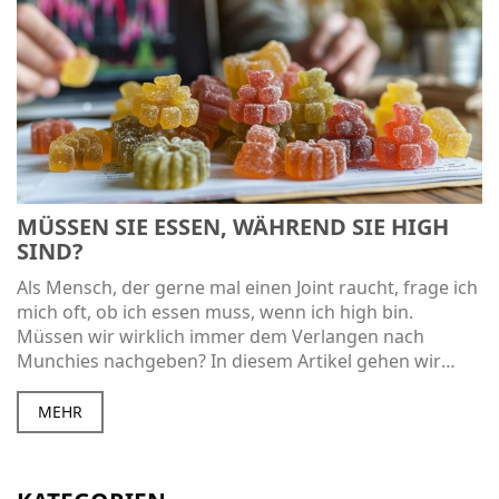
MÜSSEN SIE ESSEN, WÄHREND SIE HIGH
SIND?
Als Mensch, der gerne mal einen Joint raucht, frage ich
mich oft, ob ich essen muss, wenn ich high bin.
Müssen wir wirklich immer dem Verlangen nach
Munchies nachgeben? In diesem Artikel gehen wir
dieser Frage auf den Grund. Wir sprechen über
Cannabis und Appetit, geben aber auch Tipps für
MEHR
gesunde Snacks. So können wir das nächste High
genießen, ohne danach ein schlechtes Gewissen zu
haben.