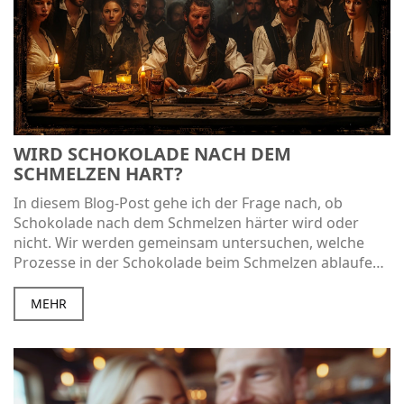
WIRD SCHOKOLADE NACH DEM
SCHMELZEN HART?
In diesem Blog-Post gehe ich der Frage nach, ob
Schokolade nach dem Schmelzen härter wird oder
nicht. Wir werden gemeinsam untersuchen, welche
Prozesse in der Schokolade beim Schmelzen ablaufen
und wie sich diese auf die Textur auswirken. Ich teile
auch einige nützliche Tipps und Tricks, falls du das
MEHR
nächste Mal Schokolade für deinen Kuchen oder deine
Pralinen schmelzen möchtest. Also komm und mach
mit auf dieser süßen Reise durch die Welt der
Schokolade.