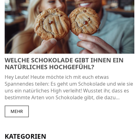
WELCHE SCHOKOLADE GIBT IHNEN EIN
NATÜRLICHES HOCHGEFÜHL?
Hey Leute! Heute möchte ich mit euch etwas
Spannendes teilen: Es geht um Schokolade und wie sie
uns ein natürliches High verleiht! Wusstet ihr, dass es
bestimmte Arten von Schokolade gibt, die dazu
beitragen können, Glücksgefühle zu wecken? In
diesem Blogbeitrag tauchen wir tief in dieses süße
MEHR
Thema ein und ich teile mit euch meine Gedanken und
Entdeckungen. Also macht euch bereit für eine leckere
Fahrt in die Welt der Schokolade!
KATEGORIEN