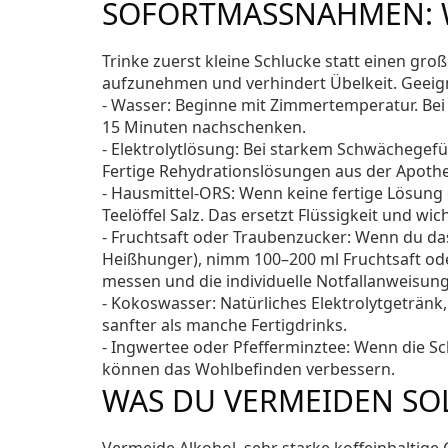
SOFORTMASSNAHMEN: WA
Trinke zuerst kleine Schlucke statt einen groß
aufzunehmen und verhindert Übelkeit. Geeign
- Wasser: Beginne mit Zimmertemperatur. Bei 
15 Minuten nachschenken.
- Elektrolytlösung: Bei starkem Schwächegefüh
Fertige Rehydrationslösungen aus der Apothek
- Hausmittel-ORS: Wenn keine fertige Lösung d
Teelöffel Salz. Das ersetzt Flüssigkeit und wic
- Fruchtsaft oder Traubenzucker: Wenn du das 
Heißhunger), nimm 100–200 ml Fruchtsaft ode
messen und die individuelle Notfallanweisun
- Kokoswasser: Natürliches Elektrolytgetränk,
sanfter als manche Fertigdrinks.
- Ingwertee oder Pfefferminztee: Wenn die S
können das Wohlbefinden verbessern.
WAS DU VERMEIDEN SO