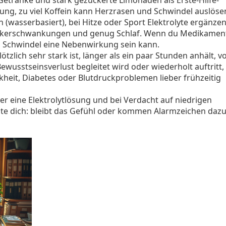
 Getränke und stark gezuckerte Limonaden als Erste-Hilfe-
ng, zu viel Koffein kann Herzrasen und Schwindel auslöse
(wasserbasiert), bei Hitze oder Sport Elektrolyte ergänzen
uckerschwankungen und genug Schlaf. Wenn du Medikamen
b Schwindel eine Nebenwirkung sein kann.
lich sehr stark ist, länger als ein paar Stunden anhält, v
usstseinsverlust begleitet wird oder wiederholt auftritt,
nkheit, Diabetes oder Blutdruckproblemen lieber frühzeitig
er eine Elektrolytlösung und bei Verdacht auf niedrigen
te dich: bleibt das Gefühl oder kommen Alarmzeichen dazu