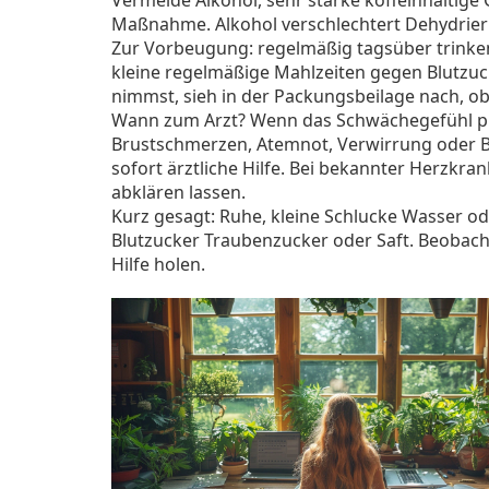
Vermeide Alkohol, sehr starke koffeinhaltige
Maßnahme. Alkohol verschlechtert Dehydrieru
Zur Vorbeugung: regelmäßig tagsüber trinken 
kleine regelmäßige Mahlzeiten gegen Blutz
nimmst, sieh in der Packungsbeilage nach, o
Wann zum Arzt? Wenn das Schwächegefühl plötz
Brustschmerzen, Atemnot, Verwirrung oder Bew
sofort ärztliche Hilfe. Bei bekannter Herzkra
abklären lassen.
Kurz gesagt: Ruhe, kleine Schlucke Wasser od
Blutzucker Traubenzucker oder Saft. Beobach
Hilfe holen.