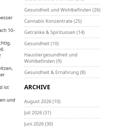
Gesundheit und Wohlbefinden
(26)
besser
Cannabis Konzentrate
(25)
ach 10–
Getränke & Spirituosen
(14)
htig.
Gesundheit
(10)
l.
Haustiergesundheit und
2
Wohlbefinden
(9)
itzen,
Gesundheit & Ernährung
(8)
ker
ARCHIVE
d ist
gen und
August 2026
(10)
Juli 2026
(31)
Juni 2026
(30)