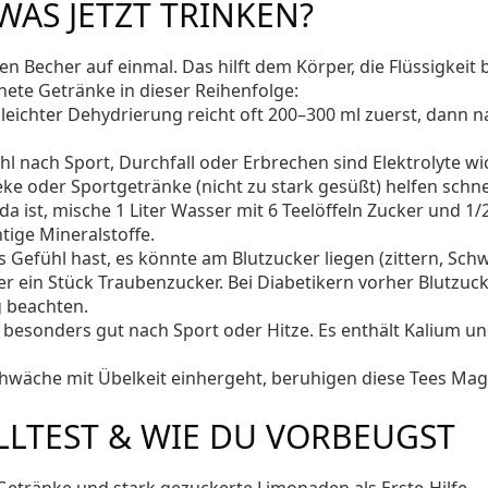
S JETZT TRINKEN?
en Becher auf einmal. Das hilft dem Körper, die Flüssigkeit 
ete Getränke in dieser Reihenfolge:
leichter Dehydrierung reicht oft 200–300 ml zuerst, dann n
l nach Sport, Durchfall oder Erbrechen sind Elektrolyte wic
e oder Sportgetränke (nicht zu stark gesüßt) helfen schnel
a ist, mische 1 Liter Wasser mit 6 Teelöffeln Zucker und 1/
htige Mineralstoffe.
Gefühl hast, es könnte am Blutzucker liegen (zittern, Schw
r ein Stück Traubenzucker. Bei Diabetikern vorher Blutzuc
g beachten.
 besonders gut nach Sport oder Hitze. Es enthält Kalium un
chwäche mit Übelkeit einhergeht, beruhigen diese Tees Ma
LLTEST & WIE DU VORBEUGST